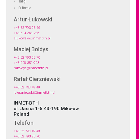
Targi
O firmie
Artur Łukowski
+48 32 793 93 46
+48 604 268 726
alukowski@inmetbth.pl
Maciej Boldys
+48 32 793 93 70
+48 608 351 903
mboldys@inmetbth.pl
Rafał Cierzniewski
+48 32 738 49 49
rcierzniewski@inmetbth.pl
INMET-BTH
ul. Jasna 1-5 43-190 Mikołów
Poland
Telefon
+48 32 738 49 49
+48 32 793 93 70