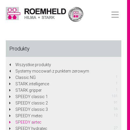
Produkty
Wszystkie produkty
Systemy mocowań z punktem zerowym
1
Classic.NG
1
STARK.intelligence
1
STARK.gripper
101
SPEEDY classic 1
91
SPEEDY classic 2
56
SPEEDY classic 3
12
SPEEDY metec
SPEEDY airtec
27
SPEEDY hydratec