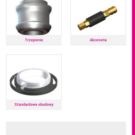
SPEEDY airtec ma
jednolity interfejs. W
rezultacie wszystkie
zasoby dla wszystkich
maszyn są stale
dostępne.
Maksymalna dostępność
maszyny. Cykle obróbcze
Trzepienie
Akcesoria
mogą zostać przerwane
w celu wykonywania
pilnych zadań bez utraty
czasu i zakończone
później.
Standardowe obudowy