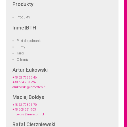
Produkty
Produkty
InmetBTH
Pliki do pobrania
Filmy
Targi
O firmie
Artur Łukowski
+48 32 793 93 46
+48 604 268 726
alukowski@inmetbth.pl
Maciej Boldys
+48 32 793 93 70
+48 608 351 903
mboldys@inmetbth.pl
Rafał Cierzniewski