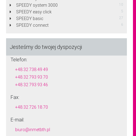
10
SPEEDY system 3000
5
SPEEDY easy click
27
SPEEDY basic
6
SPEEDY connect
Jesteśmy do twojej dyspozycji
Telefon:
+48 32 738 49 49
+48 32 793 93 70
+48 32 793 93 46
Fax:
+48 32 726 18 70
E-mail:
biuro@inmetbth.pl