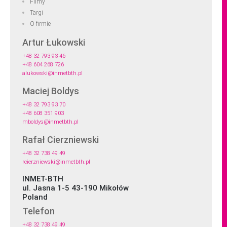
Filmy
Targi
O firmie
Artur Łukowski
+48 32 793 93 46
+48 604 268 726
alukowski@inmetbth.pl
Maciej Boldys
+48 32 793 93 70
+48 608 351 903
mboldys@inmetbth.pl
Rafał Cierzniewski
+48 32 738 49 49
rcierzniewski@inmetbth.pl
INMET-BTH
ul. Jasna 1-5 43-190 Mikołów
Poland
Telefon
+48 32 738 49 49