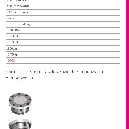
Siła trzymania
Siła mocowania
Ciśnienie max.
Masa
Karta zabudowy
3000 852
50.000N
50.000N
200bar
3,75kg
D092
* ciśnienie niezbędne każdorazowo do zamocowania i
odmocowania.