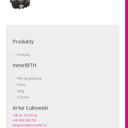
Produkty
Produkty
InmetBTH
Pliki do pobrania
Filmy
Targi
O firmie
Artur Łukowski
+48 32 793 93 46
+48 604 268 726
alukowski@inmetbth.pl