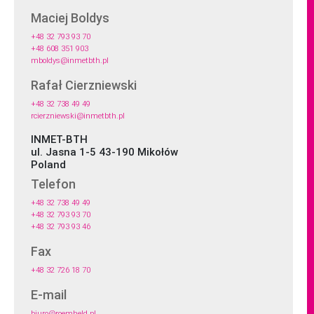
Maciej Boldys
+48 32 793 93 70
+48 608 351 903
mboldys@inmetbth.pl
Rafał Cierzniewski
+48 32 738 49 49
rcierzniewski@inmetbth.pl
INMET-BTH
ul. Jasna 1-5 43-190 Mikołów
Poland
Telefon
+48 32 738 49 49
+48 32 793 93 70
+48 32 793 93 46
Fax
+48 32 726 18 70
E-mail
biuro@roemheld.pl