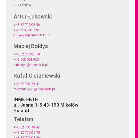
O firmie
Artur Łukowski
+48 32 793 93 46
+48 604 268 726
alukowski@inmetbth.pl
Maciej Boldys
+48 32 793 93 70
+48 608 351 903
mboldys@inmetbth.pl
Rafał Cierzniewski
+48 32 738 49 49
rcierzniewski@inmetbth.pl
INMET-BTH
ul. Jasna 1-5 43-190 Mikołów
Poland
Telefon
+48 32 738 49 49
+48 32 793 93 70
+48 32 793 93 46