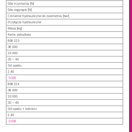
Siła trzymania [N]
Siła ciągnąca [N]
Ciśnienie hydrauliczne do zwolnienia [bar]
Przyłącze hydrauliczne
Masa [kg]
Karta zabudowy
808 223
38 000
20 000
35 – 40
Od spodu
2.40
D009
808 224
38 000
20 000
35 – 40
Od spodu + kołnierz
2.40
D008