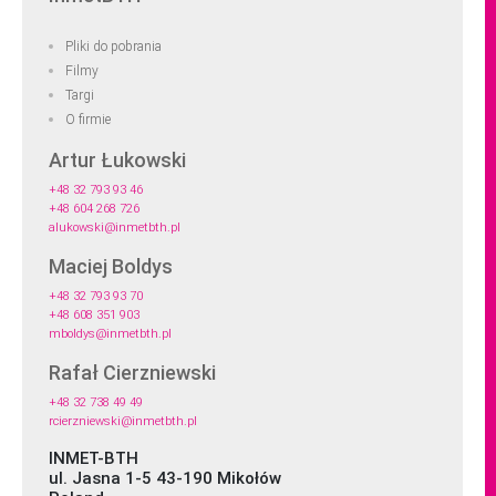
Pliki do pobrania
Filmy
Targi
O firmie
Artur Łukowski
+48 32 793 93 46
+48 604 268 726
alukowski@inmetbth.pl
Maciej Boldys
+48 32 793 93 70
+48 608 351 903
mboldys@inmetbth.pl
Rafał Cierzniewski
+48 32 738 49 49
rcierzniewski@inmetbth.pl
INMET-BTH
ul. Jasna 1-5 43-190 Mikołów