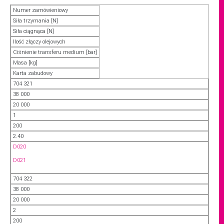
Numer zamówieniowy
Siła trzymania [N]
Siła ciągnąca [N]
Ilość złączy olejowych
Ciśnienie transferu medium [bar]
Masa [kg]
Karta zabudowy
704 321
38 000
20 000
1
200
2.40
D020
D021
704 322
38 000
20 000
2
200