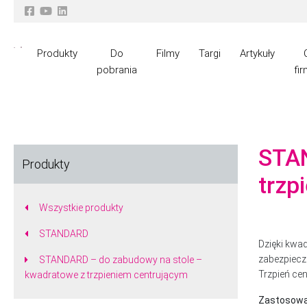
Produkty
Do
Filmy
Targi
Artykuły
pobrania
fir
STAN
Produkty
trzp
Wszystkie produkty
STANDARD
Dzięki kwa
zabezpiecz
STANDARD – do zabudowy na stole –
Trzpień ce
kwadratowe z trzpieniem centrującym
Zastosowa