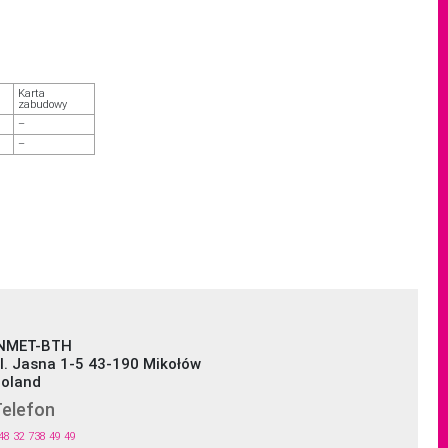
Karta
zabudowy
–
–
NMET-BTH
l. Jasna 1-5 43-190 Mikołów
oland
elefon
48 32 738 49 49