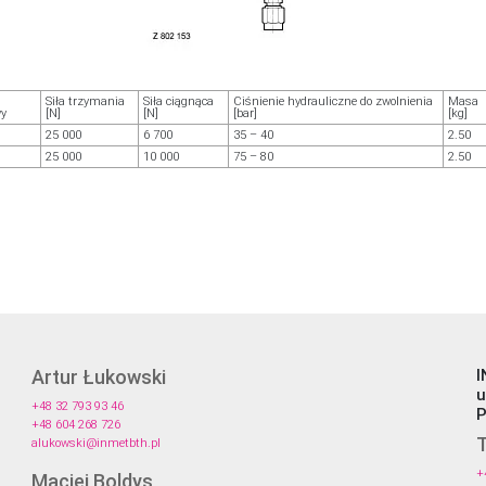
Siła trzymania
Siła ciągnąca
Ciśnienie hydrauliczne do zwolnienia
Masa
wy
[N]
[N]
[bar]
[kg]
25 000
6 700
35 – 40
2.50
25 000
10 000
75 – 80
2.50
Artur Łukowski
I
u
+48 32 793 93 46
P
+48 604 268 726
T
alukowski@inmetbth.pl
+
Maciej Boldys