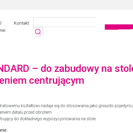
Szukaj:
O
Kontakt
mie
DARD – do zabudowy na stol
ieniem centrującym
dratowemu kształtowi nadaje się do stosowania jako gniazdo pojedync
eniem detalu przed obrotem.
ntrujący do dokładnego wypozycjonowania na stole
nie: