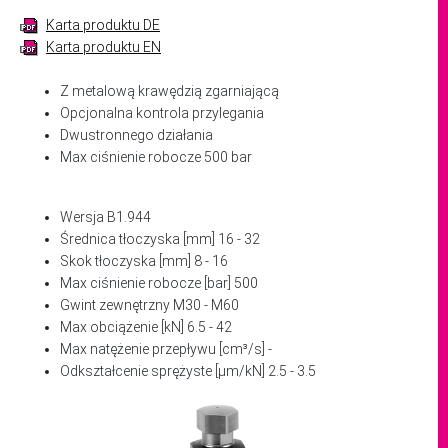
Karta produktu DE
Karta produktu EN
Z metalową krawędzią zgarniającą
Opcjonalna kontrola przylegania
Dwustronnego działania
Max ciśnienie robocze 500 bar
Wersja B1.944
Średnica tłoczyska [mm] 16 - 32
Skok tłoczyska [mm] 8 - 16
Max ciśnienie robocze [bar] 500
Gwint zewnętrzny M30 - M60
Max obciążenie [kN] 6.5 - 42
Max natężenie przepływu [cm³/s] -
Odkształcenie sprężyste [μm/kN] 2.5 - 3.5