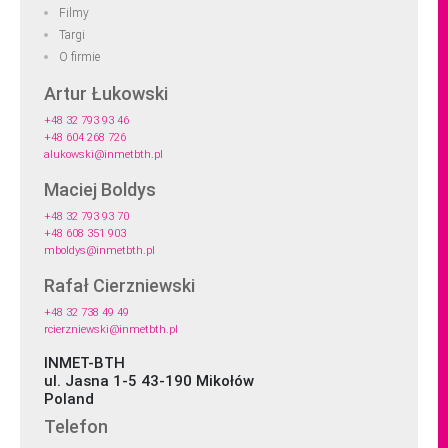
Filmy
Targi
O firmie
Artur Łukowski
+48 32 793 93 46
+48 604 268 726
alukowski@inmetbth.pl
Maciej Boldys
+48 32 793 93 70
+48 608 351 903
mboldys@inmetbth.pl
Rafał Cierzniewski
+48 32 738 49 49
rcierzniewski@inmetbth.pl
INMET-BTH
ul. Jasna 1-5 43-190 Mikołów
Poland
Telefon