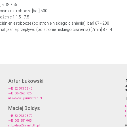
ja D8.756
ciśnienie robocze [bar] 500
ożenie 1:1.5 - 7.5
ciśnienie robocze (po stronie niskiego ciśnienia) [bar] 67 - 200
atężenie przepływu (po stronie niskiego ciśnienia) [l/min] 8 - 14
Artur Łukowski
I
u
+48 32 793 93 46
P
+48 604 268 726
T
alukowski@inmetbth.pl
+
Maciej Boldys
+
+48 32 793 93 70
+
+48 608 351 903
mboldys@inmetbth.pl