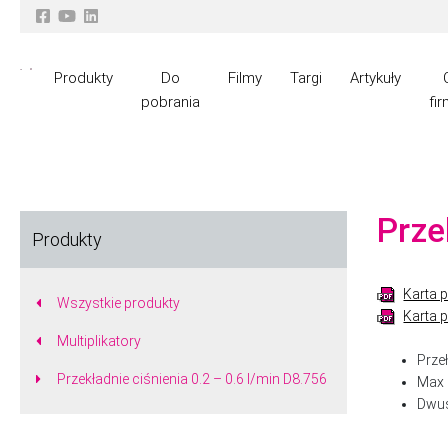
Produkty
Do
Filmy
Targi
Artykuły
pobrania
fir
Prze
Produkty
Karta 
Wszystkie produkty
Karta 
Multiplikatory
Prze
Przekładnie ciśnienia 0.2 – 0.6 l/min D8.756
Max 
Dwus