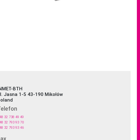
NMET-BTH
l. Jasna 1-5 43-190 Mikołów
oland
elefon
48 32 738 49 49
48 32 793 93 70
48 32 793 93 46
Fax