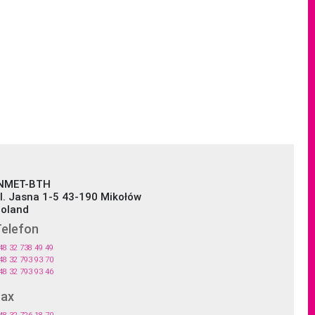
NMET-BTH
l. Jasna 1-5 43-190 Mikołów
oland
elefon
48 32 738 49 49
48 32 793 93 70
48 32 793 93 46
Fax