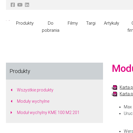
Produkty
Do
Filmy
Targi
Artykuły
pobrania
fir
Modu
Produkty
Karta 
Wszystkie produkty
Karta 
Moduły wychylne
Max 
Moduł wychylny KME 100 M2.201
Uruc
Wers