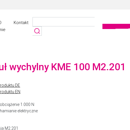
Szukaj:
O
Kontakt
mie
ł wychylny KME 100 M2.201
produktu DE
produktu EN
obciążenie 1.000 N
hamianie elektryczne
ja M2.201