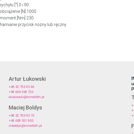
ychyłu [°] 0 i 90
obciążenie [N] 1000
moment [Nm] 230
hamianie przycisk nożny lub ręczny
Artur Łukowski
I
u
+48 32 793 93 46
P
+48 604 268 726
T
alukowski@inmetbth.pl
+
Maciej Boldys
+
+48 32 793 93 70
+
+48 608 351 903
mboldys@inmetbth.pl