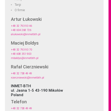
Targi
O firmie
Artur Łukowski
+48 32 793 93 46
+48 604 268 726
alukowski@inmetbth.pl
Maciej Boldys
+48 32 793 93 70
+48 608 351 903
mboldys@inmetbth.pl
Rafał Cierzniewski
+48 32 738 49 49
rcierzniewski@inmetbth.pl
INMET-BTH
ul. Jasna 1-5 43-190 Mikołów
Poland
Telefon
+48 32 738 49 49