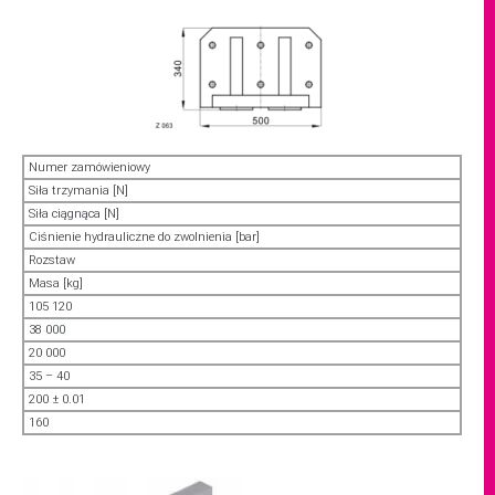
Numer zamówieniowy
Siła trzymania [N]
Siła ciągnąca [N]
Ciśnienie hydrauliczne do zwolnienia [bar]
Rozstaw
Masa [kg]
105 120
38 000
20 000
35 – 40
200 ± 0.01
160