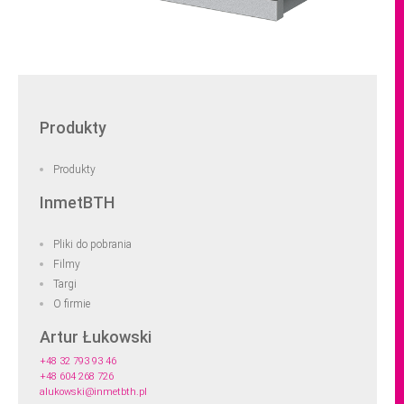
Produkty
Produkty
InmetBTH
Pliki do pobrania
Filmy
Targi
O firmie
Artur Łukowski
+48 32 793 93 46
+48 604 268 726
alukowski@inmetbth.pl