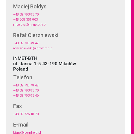
Maciej Boldys
+48 32 793 93 70
+48 608 351 903
mboldys@inmetbth.pl
Rafał Cierzniewski
+48 32 738 49 49
rcierzniewski@inmetbth.pl
INMET-BTH
ul. Jasna 1-5 43-190 Mikołów
Poland
Telefon
+48 32 738 49 49
+48 32 793 93 70
+48 32 793 93 46
Fax
+48 32 726 18 70
E-mail
biuro@roemheld.pl