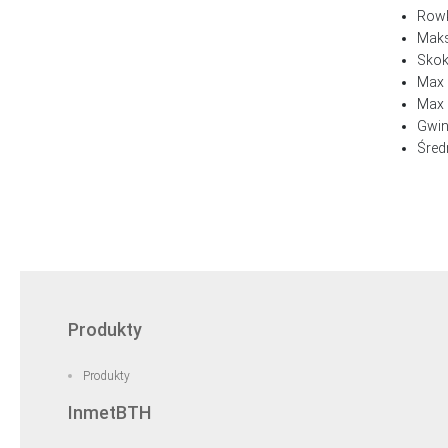
Rowk
Maks
Skok
Max 
Max 
Gwin
Śred
Produkty
Produkty
InmetBTH