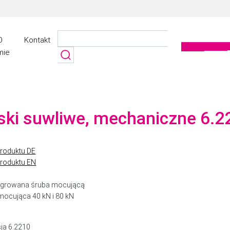
Szukaj:
O
Kontakt
mie
ski suwliwe, mechaniczne 6.2
produktu DE
produktu EN
egrowana śruba mocującą
 mocująca 40 kN i 80 kN
ja 6.2210