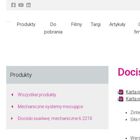
Produkty
Do
Filmy
Targi
Artykuły
pobrania
fir
Doci
Produkty
Karta 
Wszystkie produkty
Karta 
Mechaniczne systemy mocujące
Zint
Dociski suwliwe, mechaniczne 6.2210
Siła
Wers