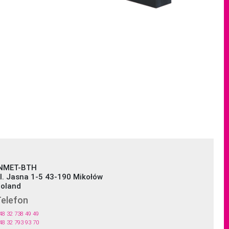
NMET-BTH
l. Jasna 1-5 43-190 Mikołów
oland
elefon
48 32 738 49 49
48 32 793 93 70