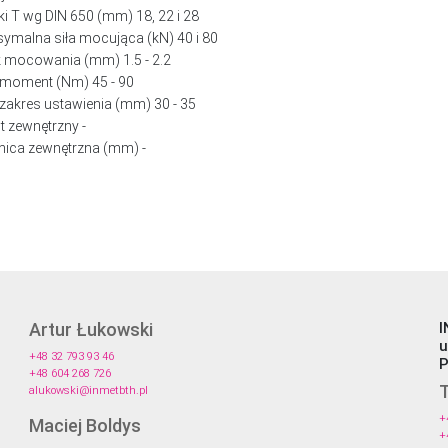
i T wg DIN 650 (mm) 18, 22 i 28
ymalna siła mocująca (kN) 40 i 80
 mocowania (mm) 1.5 - 2.2
moment (Nm) 45 - 90
zakres ustawienia (mm) 30 - 35
t zewnętrzny -
nica zewnętrzna (mm) -
Artur Łukowski
I
u
+48 32 793 93 46
P
+48 604 268 726
T
alukowski@inmetbth.pl
+
Maciej Boldys
+