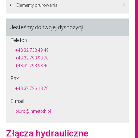
2
Elementy orurowania
Jesteśmy do twojej dyspozycji
Telefon:
+48 32 738 49 49
+48 32 793 93 70
+48 32 793 93 46
Fax:
+48 32 726 18 70
E-mail:
biuro@inmetbth.pl
Złącza hydrauliczne