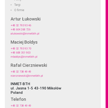
Targi
O firmie
Artur Łukowski
+48 32 793 93 46
+48 604 268 726
alukowski@inmetbth.pl
Maciej Boldys
+48 32 793 93 70
+48 608 351 903
mboldys@inmetbth.pl
Rafał Cierzniewski
+48 32 738 49 49
rcierzniewski@inmetbth.pl
INMET-BTH
ul. Jasna 1-5 43-190 Mikołów
Poland
Telefon
+48 32 738 49 49