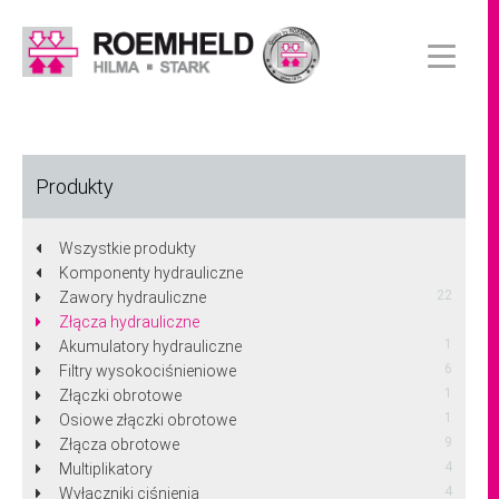
Produkty
Wszystkie produkty
Komponenty hydrauliczne
22
Zawory hydrauliczne
Złącza hydrauliczne
1
Akumulatory hydrauliczne
6
Filtry wysokociśnieniowe
1
Złączki obrotowe
1
Osiowe złączki obrotowe
9
Złącza obrotowe
4
Multiplikatory
4
Wyłączniki ciśnienia