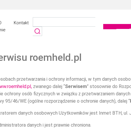
O
Kontakt
mie
erwisu roemheld.pl
sposobach przetwarzania i ochrony informacji, w tym danych oso
ww.roemheld.pl,
zwanego dalej “
Serwisem
” stosownie do Rozpo
awie ochrony osób fizycznych w związku z przetwarzaniem dany
wy 95/46/WE (ogólne rozporządzenie o ochronie danych), dalej “
stratorem danych osobowych Użytkowników jest Inmet BTH, ul. J
inistratora danych i jest prawnie chroniona.