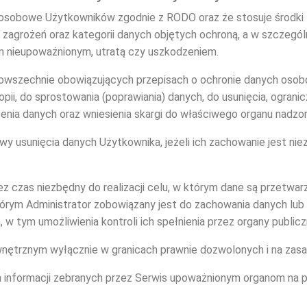
 osobowe Użytkowników zgodnie z RODO oraz że stosuje środki 
zagrożeń oraz kategorii danych objętych ochroną, a w szczeg
 nieupoważnionym, utratą czy uszkodzeniem.
powszechnie obowiązujących przepisach o ochronie danych oso
ii, do sprostowania (poprawiania) danych, do usunięcia, ogranicz
enia danych oraz wniesienia skargi do właściwego organu nadzo
 usunięcia danych Użytkownika, jeżeli ich zachowanie jest niezb
 czas niezbędny do realizacji celu, w którym dane są przetwarz
rym Administrator zobowiązany jest do zachowania danych lub
 tym umożliwienia kontroli ich spełnienia przez organy publicz
ętrznym wyłącznie w granicach prawnie dozwolonych i na zasada
ia informacji zebranych przez Serwis upoważnionym organom n