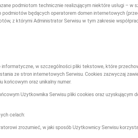
zane podmiotom technicznie realizującym niektóre usługi – w 
 do podmiotów będących operatorem domen internetowych (prz
otów, z którymi Administrator Serwisu w tym zakresie współprac
dane informatyczne, w szczególności pliki tekstowe, które prze
tania ze stron internetowych Serwisu. Cookies zazwyczaj zawier
iu końcowym oraz unikalny numer.
cowym Użytkownika Serwisu pliki cookies oraz uzyskującym do n
cych celach:
ratorowi zrozumieć, w jaki sposób Użytkownicy Serwisu korzysta