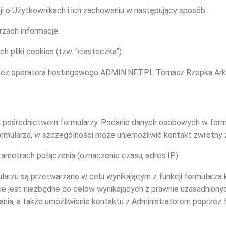
cji o Użytkownikach i ich zachowaniu w następujący sposób:
zach informacje.
 pliki cookies (tzw. “ciasteczka”).
ez operatora hostingowego ADMIN.NET.PL Tomasz Rzepka Arkad
 pośrednictwem formularzy. Podanie danych osobowych w formu
ormularza, w szczególności może uniemożliwić kontakt zwrotny
rametrach połączenia (oznaczenie czasu, adres IP)
rzu są przetwarzane w celu wynikającym z funkcji formularza k
anie jest niezbędne do celów wynikających z prawnie uzasadnion
tania, a także umożliwienie kontaktu z Administratorem poprzez