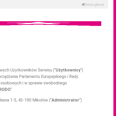
Strona główna
bowych Użytkowników Serwisu (“
Użytkownicy
“)
rządzenia Parlamentu Europejskiego i Rady
ch osobowych i w sprawie swobodnego
RODO
“
asna 1-5, 43-190 Mikołów (“
Administrator
“)