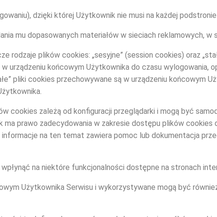
gowaniu), dzięki której Użytkownik nie musi na każdej podstroni
etlania mu dopasowanych materiałów w sieciach reklamowych, w s
 rodzaje plików cookies: „sesyjne” (session cookies) oraz „stał
w urządzeniu końcowym Użytkownika do czasu wylogowania, opu
Stałe” pliki cookies przechowywane są w urządzeniu końcowym U
 Użytkownika.
ków cookies zależą od konfiguracji przeglądarki i mogą być sam
k ma prawo zadecydowania w zakresie dostępu plików cookies 
 informacje na ten temat zawiera pomoc lub dokumentacja przegl
 wpłynąć na niektóre funkcjonalności dostępne na stronach int
ńcowym Użytkownika Serwisu i wykorzystywane mogą być równie